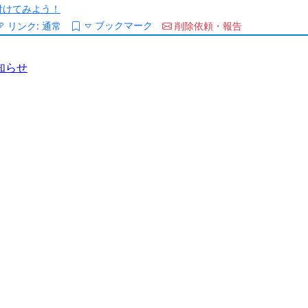
/を付けてみよう！
ブックマーク
リンク:
通常
削除依頼・報告