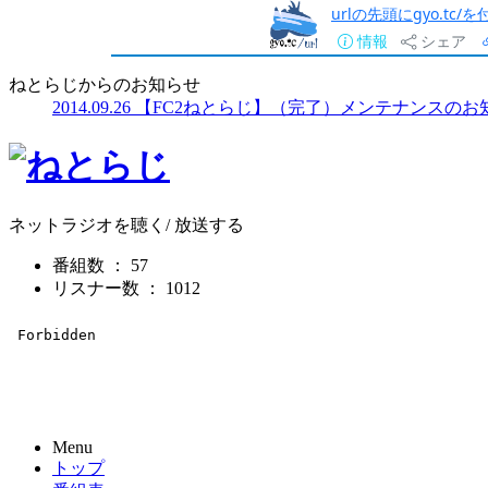
urlの先頭にgyo.tc
情報
シェア