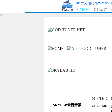
urlの先頭にgyo.tc
情報
シェア