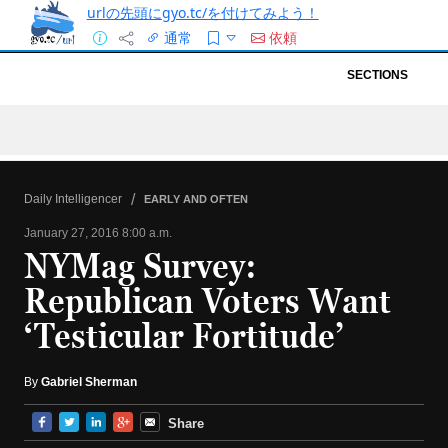
urlの先頭にgyo.tc/を付けてみよう！
通常
依頼