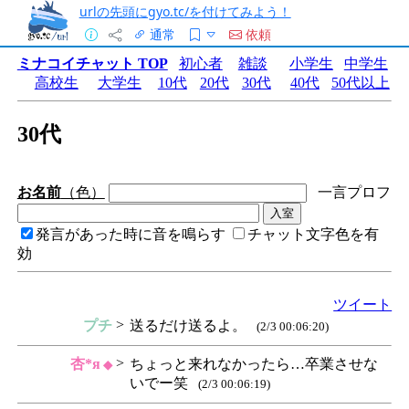
urlの先頭にgyo.tc/を付けてみよう！
通常
依頼