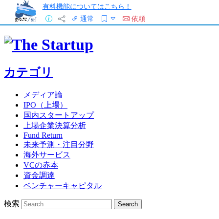
有料機能についてはこちら！
通常
依頼