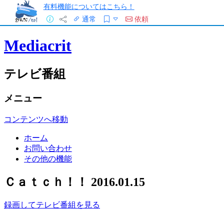
有料機能についてはこちら！
通常
依頼