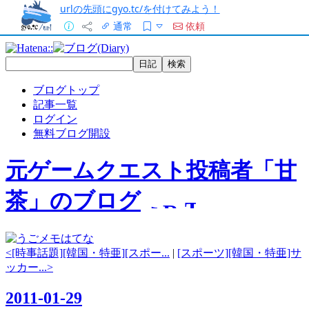
urlの先頭にgyo.tc/を付けてみよう！
通常
依頼