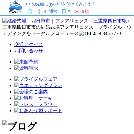
urlの先頭にgyo.tc/を付けてみよう！
通常
依頼