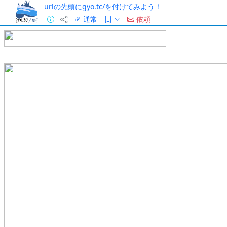
urlの先頭にgyo.tc/を付けてみよう！
通常
依頼