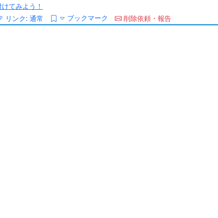
/を付けてみよう！
ブックマーク
リンク:
通常
削除依頼・報告