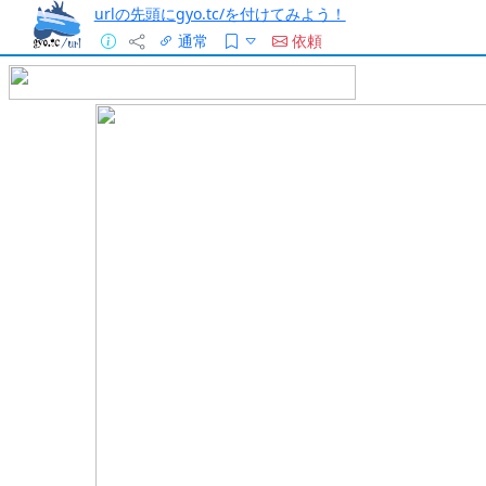
urlの先頭にgyo.tc/を付けてみよう！
通常
依頼