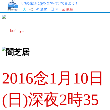
urlの先頭にgyo.tc/を付けてみよう！
通常
依頼