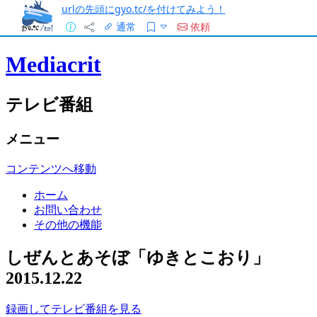
urlの先頭にgyo.tc/を付けてみよう！
通常
依頼