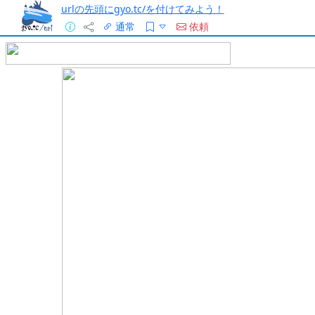
urlの先頭にgyo.tc/を付けてみよう！
通常
依頼