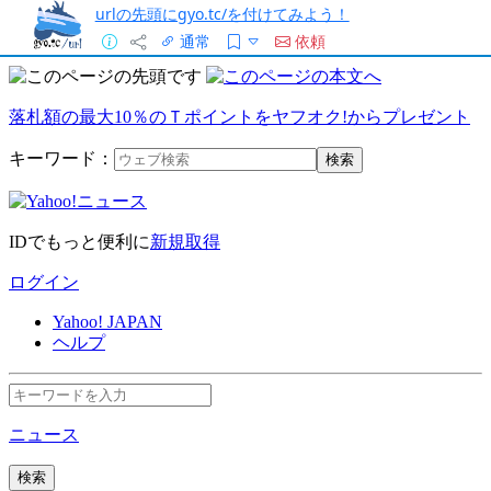
urlの先頭にgyo.tc/を付けてみよう！
通常
依頼