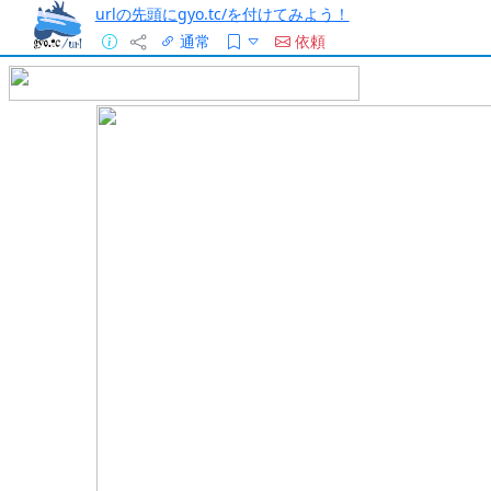
urlの先頭にgyo.tc/を付けてみよう！
通常
依頼