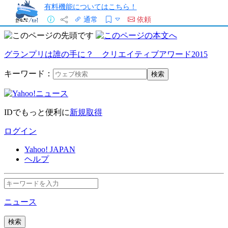
有料機能についてはこちら！
通常
依頼