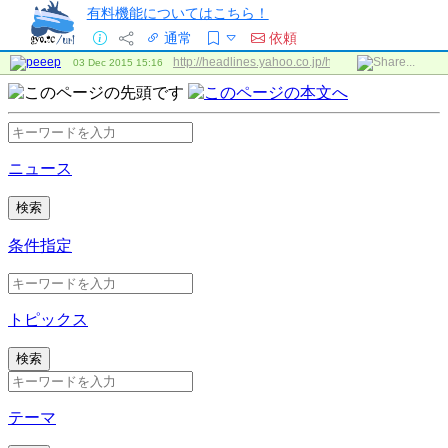
有料機能についてはこちら！
通常
依頼