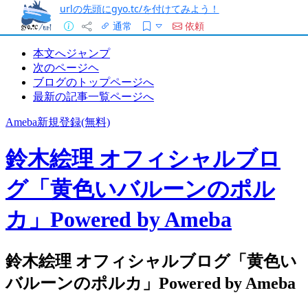
urlの先頭にgyo.tc/を付けてみよう！
通常
依頼