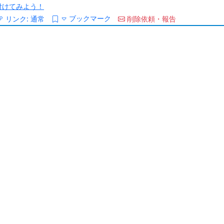
/を付けてみよう！
ブックマーク
リンク:
通常
削除依頼・報告