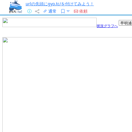
urlの先頭にgyo.tc/を付けてみよう！
通常
依頼