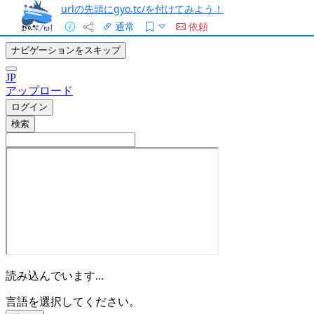
urlの先頭にgyo.tc/を付けてみよう！
通常
依頼