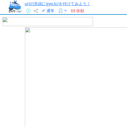
urlの先頭にgyo.tc/を付けてみよう！
通常
依頼