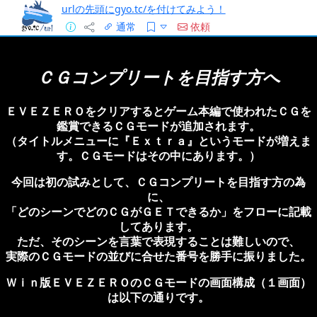
urlの先頭にgyo.tc/を付けてみよう！
通常
依頼