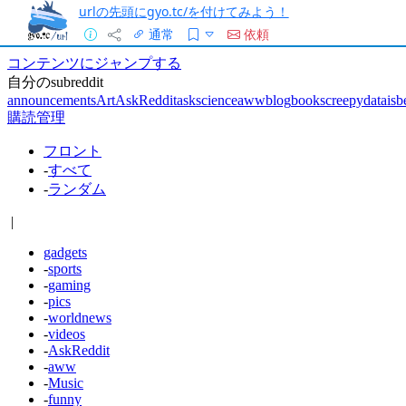
urlの先頭にgyo.tc/を付けてみよう！
通常
依頼