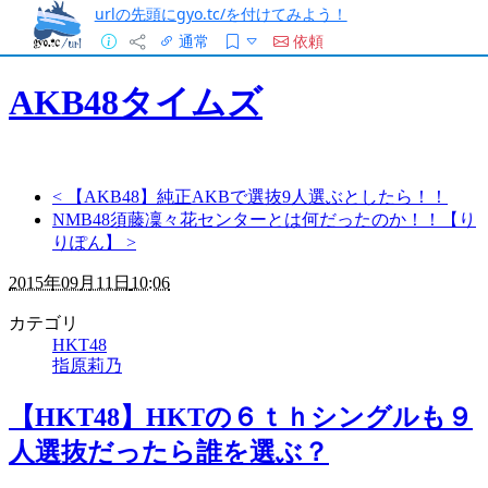
urlの先頭にgyo.tc/を付けてみよう！
通常
依頼