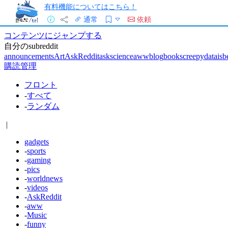
有料機能についてはこちら！
通常
依頼