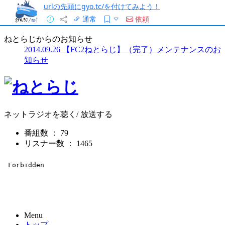
urlの先頭にgyo.tc/を付けてみよう！
通常
依頼