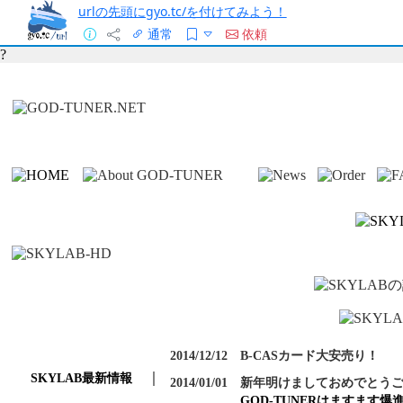
urlの先頭にgyo.tc/を付けてみよう！
通常
依頼