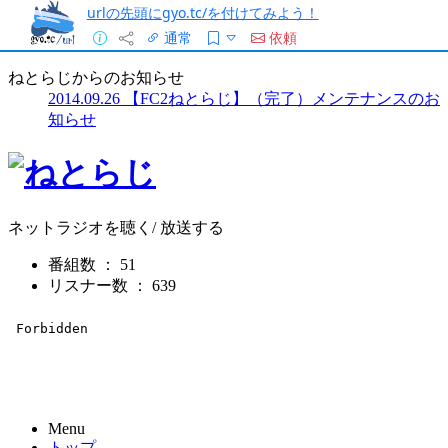
urlの先頭にgyo.tc/を付けてみよう！
通常
依頼