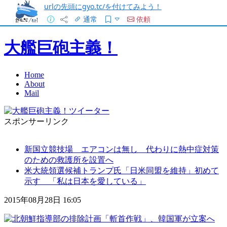
urlの先頭にgyo.tc/を付けてみよう！
通常
依頼