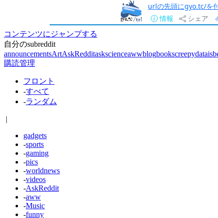
urlの先頭にgyo.tc
情報
シェア