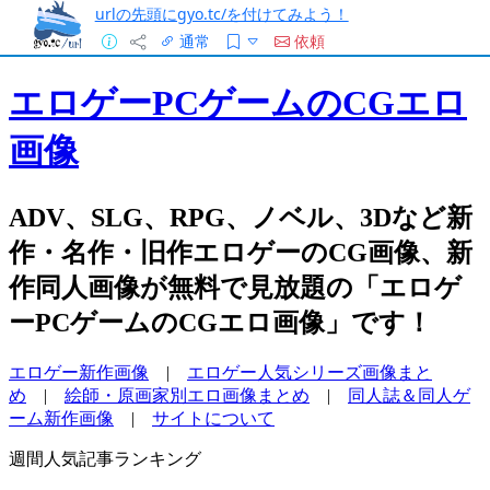
urlの先頭にgyo.tc/を付けてみよう！
通常
依頼