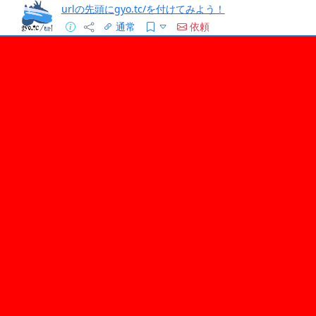
urlの先頭にgyo.tc/を付けてみよう！
通常
依頼