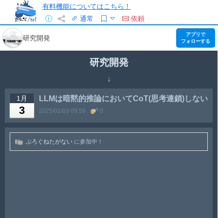
有料機能についてはこちら！
通常
依頼