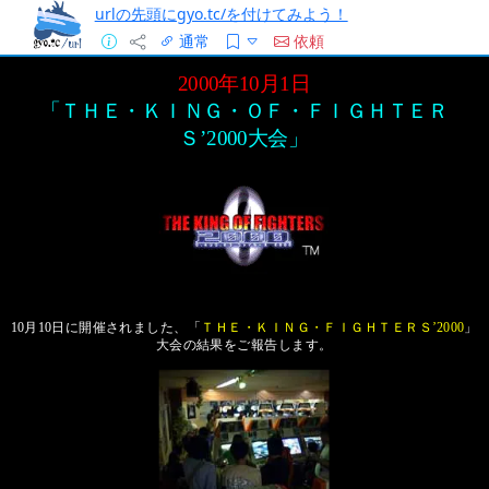
urlの先頭にgyo.tc/を付けてみよう！
通常
依頼