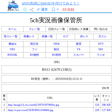
urlの先頭にgyo.tc/を付けてみよう！
通常
依頼