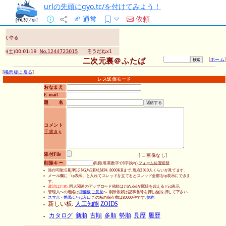
urlの先頭にgyo.tc/を付けてみよう！
通常
依頼