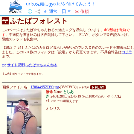
urlの先頭にgyo.tc/を付けてみよう！
通常
依頼