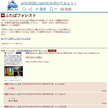
urlの先頭にgyo.tc/を付けてみよう！
通常
依頼