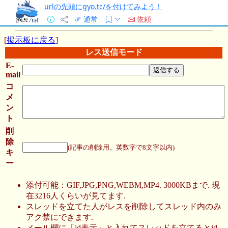
urlの先頭にgyo.tc/を付けてみよう！
通常
依頼