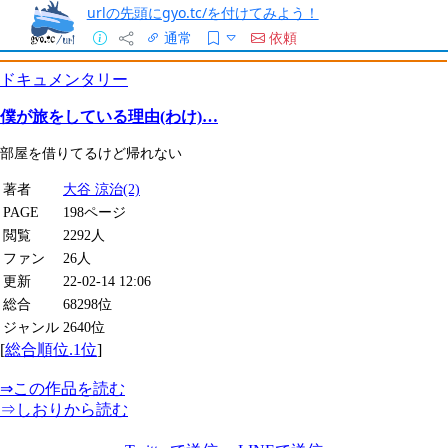
urlの先頭にgyo.tc/を付けてみよう！
通常
依頼