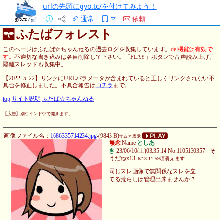
urlの先頭にgyo.tc/を付けてみよう！
通常
依頼