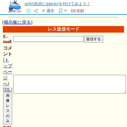
urlの先頭にgyo.tc/を付けてみよう！
通常
依頼