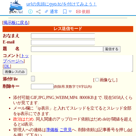
urlの先頭にgyo.tc/を付けてみよう！
通常
依頼