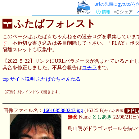
urlの先頭にgyo.tc
情報
シェア