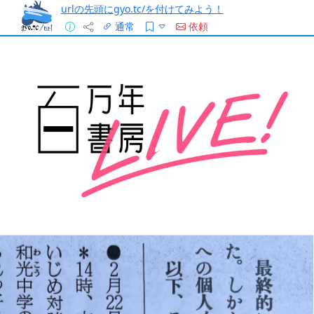
urlの先頭にgyo.tc/を付けてみよう！
通常
依頼