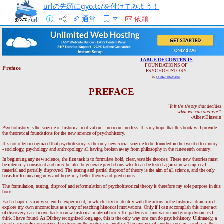
urlの先頭にgyo.tc/を付けてみよう！
通常
依頼