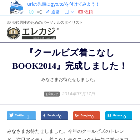
urlの先頭にgyo.tc/を付けてみよう！
通常
依頼