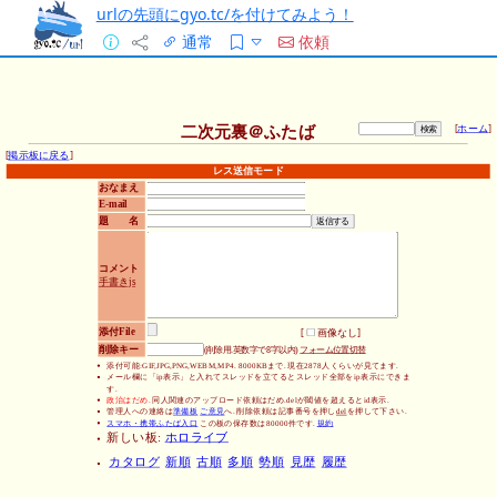
urlの先頭にgyo.tc/を付けてみよう！
通常
依頼